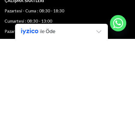
ÇALIŞMA SAATLERİ
Pazartesi - Cuma : 08:30 - 18:30
Cumartesi : 08:30 - 13:00
Pazar: Kapalı
Bültenimize Şimdi Katılın
İlk bilen sen ol.
Bültene bugün kaydolun
E-mail adresi: