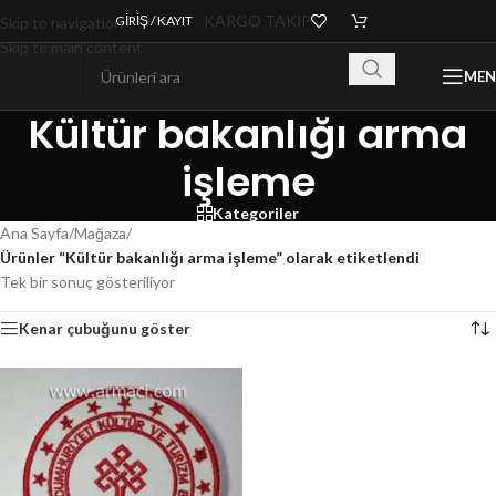
KARGO TAKİP
GIRIŞ / KAYIT
Skip to navigation
Skip to main content
ME
Kültür bakanlığı arma
işleme
Kategoriler
Ana Sayfa
/
Mağaza
/
Ürünler “Kültür bakanlığı arma işleme” olarak etiketlendi
Tek bir sonuç gösteriliyor
Kenar çubuğunu göster