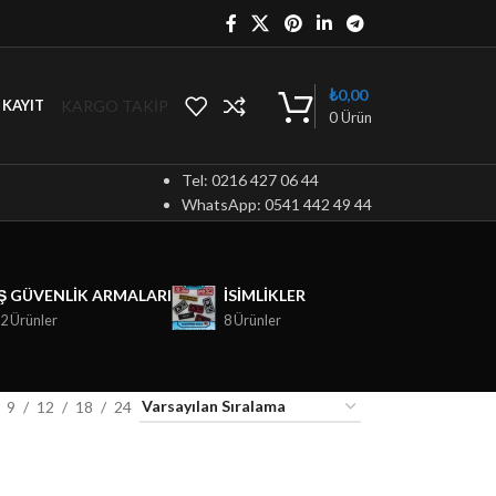
₺
0,00
KARGO TAKİP
/ KAYIT
0
Ürün
Tel: 0216 427 06 44
WhatsApp: 0541 442 49 44
İŞ GÜVENLIK ARMALARI
ISIMLIKLER
2 Ürünler
8 Ürünler
9
12
18
24