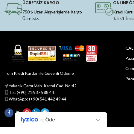
ÜCRETSİZ KARGO
ONLINE Ö
750 ₺ Üzeri Alışverişlerde Kargo
Kredi Kartı
Ücretsiz.
Taksit İmk
ÇAL
Paza
Cuma
Tüm Kredi Kartları ile Güvenli Ödeme
Paza
Yakacık Çarşı Mah. Kartal Cad. No:42
Tel: (+90) 216 376 88 44
WhatApp: (+90) 541 442 49 44