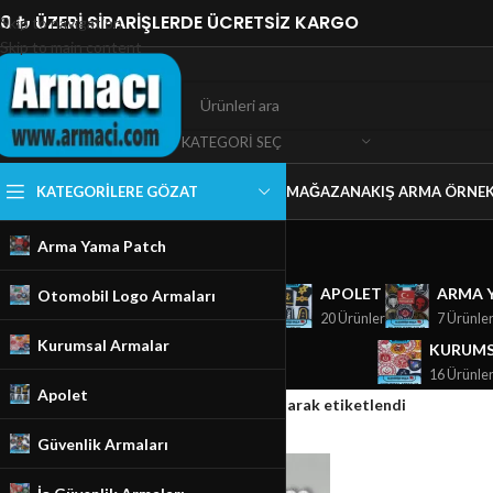
0 ₺ ÜZERİ SİPARİŞLERDE ÜCRETSİZ KARGO
Skip to navigation
Skip to main content
KATEGORI SEÇ
KATEGORILERE GÖZAT
MAĞAZA
NAKIŞ ARMA ÖRNEK
Arma Yama Patch
GÜVENLIK ARMALARI
APOLET
ARMA 
Otomobil Logo Armaları
18 Ürünler
20 Ürünler
7 Ürünle
Kurumsal Armalar
KURUMS
16 Ürünle
Apolet
Ana Sayfa
/
Mağaza
/
Ürünler “Kia nakış” olarak etiketlendi
Güvenlik Armaları