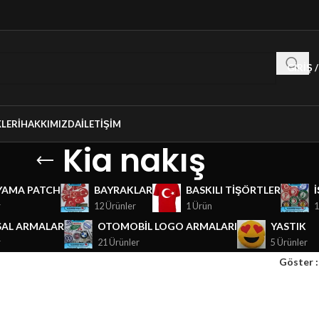
GIRIŞ 
LERI
HAKKIMIZDA
İLETIŞIM
Kia nakış
YAMA PATCH
BAYRAKLAR
BASKILI TIŞÖRTLER
r
12 Ürünler
1 Ürün
1
AL ARMALAR
OTOMOBIL LOGO ARMALARI
YASTIK
r
21 Ürünler
5 Ürünler
Göster