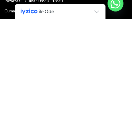
Pazartesi - Cuma : 08:30 - 18:30
Cumartesi : 08:30 - 13:00
Pazar: Kapalı
Bültenimize Şimdi Katılın
İlk bilen sen ol.
Bültene bugün kaydolun
E-mail adresi:
Armacı
2022 Tüm hakları saklıdır.