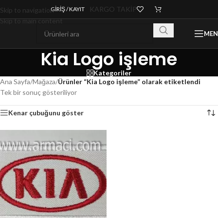
KARGO TAKİP
GIRIŞ / KAYIT
Skip to navigation
Skip to main content
ME
Kia Logo işleme
Kategoriler
Ana Sayfa
/
Mağaza
/
Ürünler “Kia Logo işleme” olarak etiketlendi
Tek bir sonuç gösteriliyor
Kenar çubuğunu göster