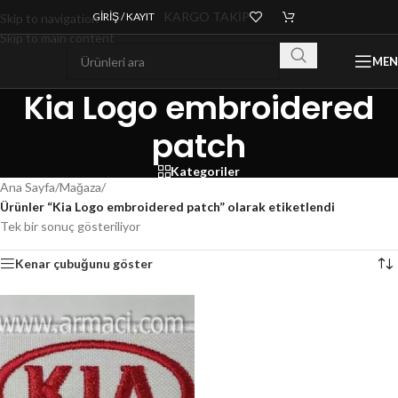
KARGO TAKİP
GIRIŞ / KAYIT
Skip to navigation
Skip to main content
ME
Kia Logo embroidered
patch
Kategoriler
Ana Sayfa
/
Mağaza
/
Ürünler “Kia Logo embroidered patch” olarak etiketlendi
Tek bir sonuç gösteriliyor
Kenar çubuğunu göster