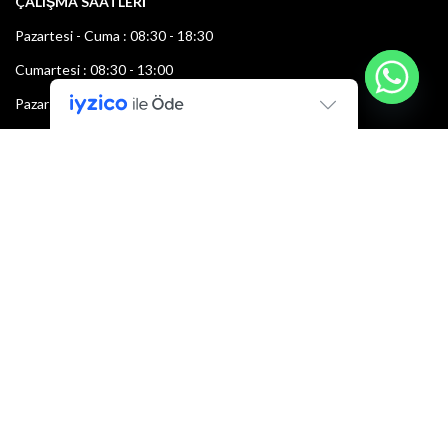
ÇALIŞMA SAATLERİ
Pazartesi - Cuma : 08:30 - 18:30
Cumartesi : 08:30 - 13:00
Pazar: Kapalı
Bültenimize Şimdi Katılın
İlk bilen sen ol.
Bültene bugün kaydolun
E-mail adresi: