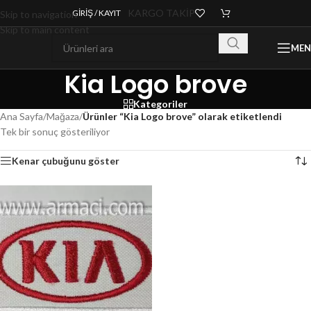
KARGO TAKİP
GIRIŞ / KAYIT
Skip to navigation
Skip to main content
ME
Kia Logo brove
Kategoriler
Ana Sayfa
/
Mağaza
/
Ürünler “Kia Logo brove” olarak etiketlendi
Tek bir sonuç gösteriliyor
Kenar çubuğunu göster