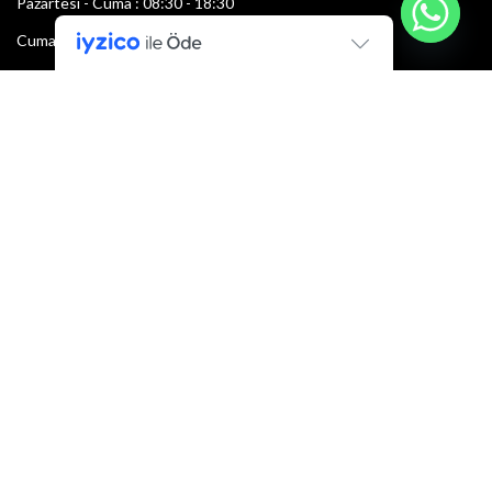
Pazartesi - Cuma : 08:30 - 18:30
Cumartesi : 08:30 - 13:00
Pazar: Kapalı
Bültenimize Şimdi Katılın
İlk bilen sen ol.
Bültene bugün kaydolun
E-mail adresi:
Armacı
2022 Tüm hakları saklıdır.