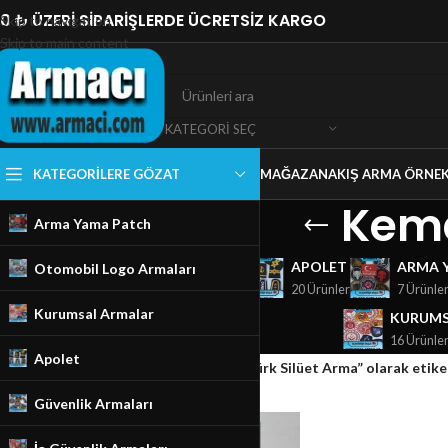
0 ₺ ÜZERİ SİPARİŞLERDE ÜCRETSİZ KARGO
Skip to navigation
Skip to main content
KATEGORI SEÇ
KATEGORILERE GÖZAT
MAĞAZA
NAKIŞ ARMA ÖRNEK
Kema
Arma Yama Patch
GÜVENLIK ARMALARI
APOLET
ARMA 
Otomobil Logo Armaları
18 Ürünler
20 Ürünler
7 Ürünle
Kurumsal Armalar
KURUMS
16 Ürünle
Apolet
Ana Sayfa
/
Mağaza
/
Ürünler “Kemal Atatürk Silüet Arma” olarak etike
Güvenlik Armaları