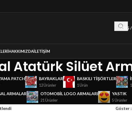
GIRIŞ 
LERI
HAKKIMIZDA
İLETIŞIM
l Atatürk Silüet Ar
YAMA PATCH
BAYRAKLAR
BASKILI TIŞÖRTLER
r
12 Ürünler
1 Ürün
1
AL ARMALAR
OTOMOBIL LOGO ARMALARI
YASTIK
r
21 Ürünler
5 Ürünler
tlendi
Göster