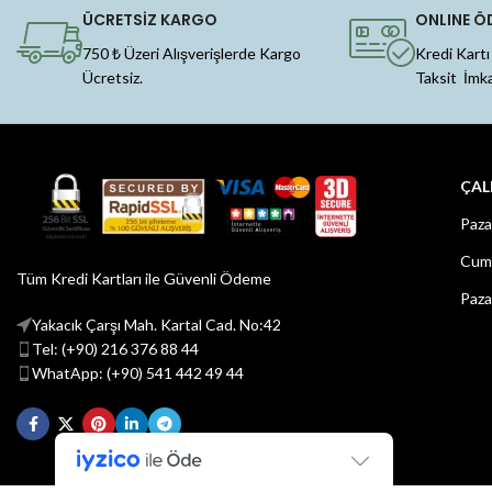
ÜCRETSİZ KARGO
ONLINE Ö
750 ₺ Üzeri Alışverişlerde Kargo
Kredi Kartı
Ücretsiz.
Taksit İmk
ÇAL
Paza
Cuma
Tüm Kredi Kartları ile Güvenli Ödeme
Paza
Yakacık Çarşı Mah. Kartal Cad. No:42
Tel: (+90) 216 376 88 44
WhatApp: (+90) 541 442 49 44