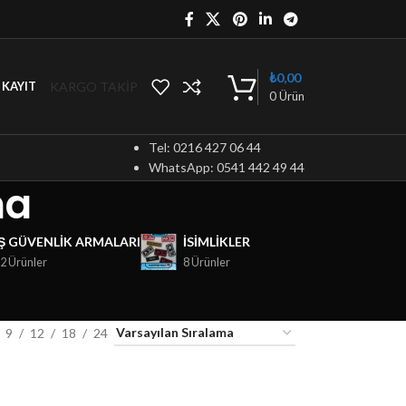
₺
0,00
KARGO TAKİP
/ KAYIT
0
Ürün
Tel: 0216 427 06 44
WhatsApp: 0541 442 49 44
ma
İŞ GÜVENLIK ARMALARI
ISIMLIKLER
2 Ürünler
8 Ürünler
9
12
18
24