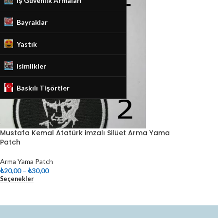
İş Güvenlik Armaları
Bayraklar
Yastık
isimlikler
Baskılı Tişörtler
Mustafa Kemal Atatürk imzalı Silüet Arma Yama
Patch
Arma Yama Patch
₺
20,00
–
₺
30,00
Seçenekler