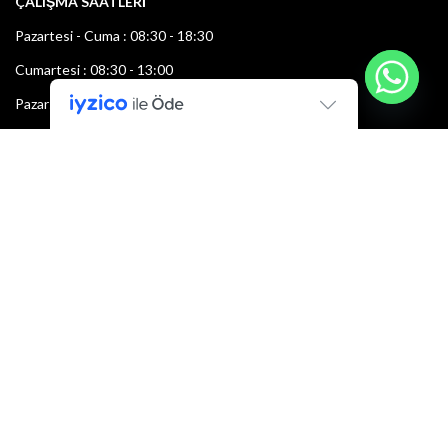
ÇALIŞMA SAATLERİ
Pazartesi - Cuma : 08:30 - 18:30
Cumartesi : 08:30 - 13:00
Pazar: Kapalı
Bültenimize Şimdi Katılın
İlk bilen sen ol.
Bültene bugün kaydolun
E-mail adresi: