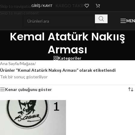
KARGO TAKİP
GIRIŞ / KAYIT
Skip to navigation
Skip to main content
ME
Kemal Atatürk Nakıış
Arması
Kategoriler
Ana Sayfa
/
Mağaza
/
Ürünler “Kemal Atatürk Nakıış Arması” olarak etiketlendi
Tek bir sonuç gösteriliyor
Kenar çubuğunu göster