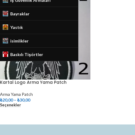
İş Güvenlik Armaları
Bayraklar
Yastık
isimlikler
Baskılı Tişörtler
Kartal Logo Arma Yama Patch
Arma Yama Patch
₺
20,00
–
₺
30,00
Seçenekler