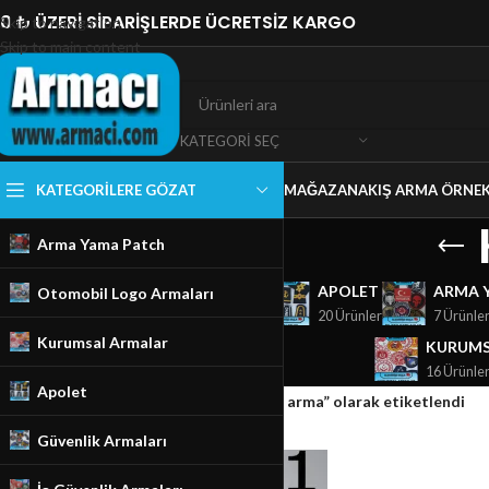
0 ₺ ÜZERİ SİPARİŞLERDE ÜCRETSİZ KARGO
Skip to navigation
Skip to main content
KATEGORI SEÇ
KATEGORILERE GÖZAT
MAĞAZA
NAKIŞ ARMA ÖRNEK
Arma Yama Patch
GÜVENLIK ARMALARI
APOLET
ARMA 
Otomobil Logo Armaları
18 Ürünler
20 Ürünler
7 Ürünle
Kurumsal Armalar
KURUMS
16 Ürünle
Apolet
Ana Sayfa
/
Mağaza
/
Ürünler “Kartal nakış arma” olarak etiketlendi
Güvenlik Armaları