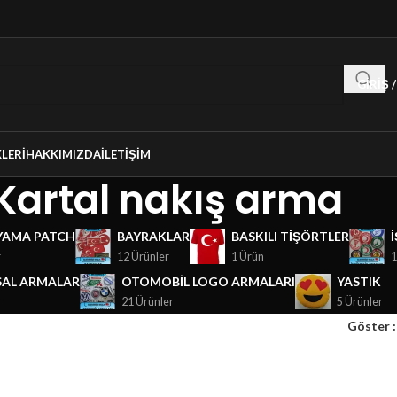
GIRIŞ 
LERI
HAKKIMIZDA
İLETIŞIM
Kartal nakış arma
YAMA PATCH
BAYRAKLAR
BASKILI TIŞÖRTLER
r
12 Ürünler
1 Ürün
1
AL ARMALAR
OTOMOBIL LOGO ARMALARI
YASTIK
r
21 Ürünler
5 Ürünler
Göster