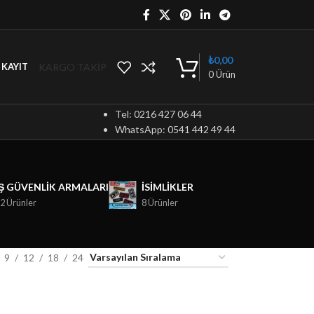
₺
0,00
KARGO TAKİP
/ KAYIT
0
Ürün
Tel: 0216 427 06 44
WhatsApp: 0541 442 49 44
İŞ GÜVENLIK ARMALARI
ISIMLIKLER
2 Ürünler
8 Ürünler
9
12
18
24