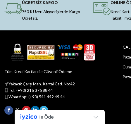
ÜCRETSİZ KARGO
ONLINE Ö
750 ₺ Üzeri Alışverişlerde Kargo
Kredi Kartı
Ücretsiz.
Taksit İmk
ÇAL
Paza
Cuma
Tüm Kredi Kartları ile Güvenli Ödeme
Paza
Yakacık Çarşı Mah. Kartal Cad. No:42
Tel: (+90) 216 376 88 44
WhatApp: (+90) 541 442 49 44