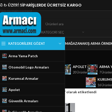
0 ₺ ÜZERİ SİPARİŞLERDE ÜCRETSİZ KARGO
Skip to navigation
Skip to main content
KATEGORI SEÇ
KATEGORILERE GÖZAT
MAĞAZA
NAKIŞ ARMA ÖRNEK
Arma Yama Patch
GÜVENLIK ARMALARI
APOLET
ARMA 
Otomobil Logo Armaları
18 Ürünler
20 Ürünler
7 Ürünle
Kurumsal Armalar
KURUMS
16 Ürünle
Apolet
Ana Sayfa
/
Mağaza
/
Ürünler “Kartal Logo” olarak etiketlendi
Güvenlik Armaları