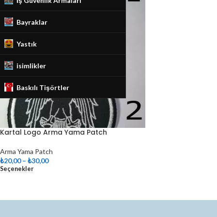
İş Güvenlik Armaları
Bayraklar
Yastık
isimlikler
Baskılı Tişörtler
Kartal Logo Arma Yama Patch
Arma Yama Patch
₺
20,00
–
₺
30,00
Seçenekler