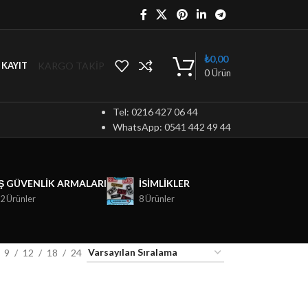
₺
0,00
KARGO TAKİP
/ KAYIT
0
Ürün
Tel: 0216 427 06 44
WhatsApp: 0541 442 49 44
İŞ GÜVENLIK ARMALARI
ISIMLIKLER
2 Ürünler
8 Ürünler
9
12
18
24