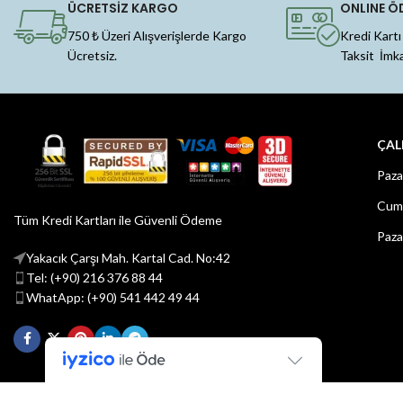
ÜCRETSİZ KARGO
ONLINE Ö
750 ₺ Üzeri Alışverişlerde Kargo
Kredi Kartı
Ücretsiz.
Taksit İmk
ÇAL
Paza
Cuma
Tüm Kredi Kartları ile Güvenli Ödeme
Paza
Yakacık Çarşı Mah. Kartal Cad. No:42
Tel: (+90) 216 376 88 44
WhatApp: (+90) 541 442 49 44