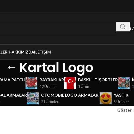
GIRIŞ 
LERI
HAKKIMIZDA
İLETIŞIM
Kartal Logo
YAMA PATCH
BAYRAKLAR
BASKILI TIŞÖRTLER
r
12 Ürünler
1 Ürün
1
AL ARMALAR
OTOMOBIL LOGO ARMALARI
YASTIK
r
21 Ürünler
5 Ürünler
Göster