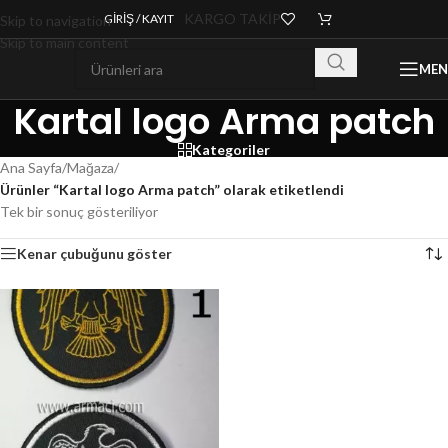
KARGO TAKİP
GIRIŞ / KAYIT
Skip to navigation
Skip to main content
ME
Kartal logo Arma patch
Kategoriler
Ana Sayfa
/
Mağaza
/
Ürünler “Kartal logo Arma patch” olarak etiketlendi
Tek bir sonuç gösteriliyor
Kenar çubuğunu göster