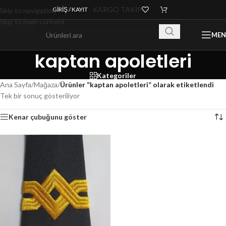
KARGO TAKİP
GIRIŞ / KAYIT
Skip to navigation
Skip to main content
ME
kaptan apoletleri
Kategoriler
Ana Sayfa
/
Mağaza
/
Ürünler “kaptan apoletleri” olarak etiketlendi
Tek bir sonuç gösteriliyor
Kenar çubuğunu göster