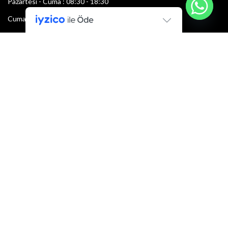
Pazartesi - Cuma : 08:30 - 18:30
Cumartesi : 08:30 - 13:00
Pazar: Kapalı
Bültenimize Şimdi Katılın
İlk bilen sen ol.
Bültene bugün kaydolun
E-mail adresi:
Armacı
2022 Tüm hakları saklıdır.