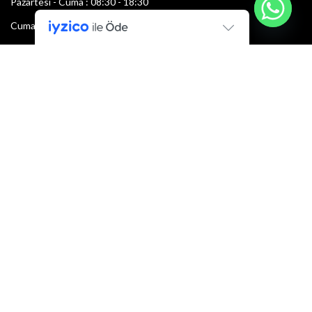
Pazartesi - Cuma : 08:30 - 18:30
Cumartesi : 08:30 - 13:00
Pazar: Kapalı
Bültenimize Şimdi Katılın
İlk bilen sen ol.
Bültene bugün kaydolun
E-mail adresi:
Armacı
2022 Tüm hakları saklıdır.