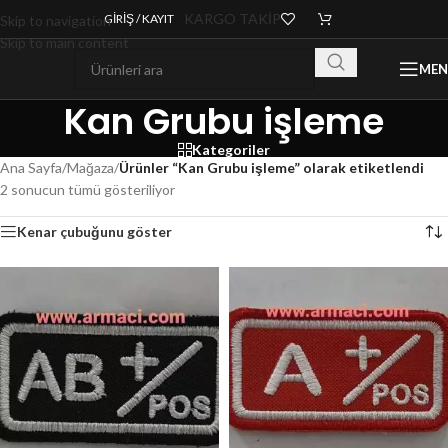
KARGO TAKİP
GIRIŞ / KAYIT
Skip to navigation
Skip to main content
ME
Kan Grubu işleme
Kategoriler
Ana Sayfa
/
Mağaza
/
Ürünler “Kan Grubu işleme” olarak etiketlendi
2 sonucun tümü gösteriliyor
Kenar çubuğunu göster