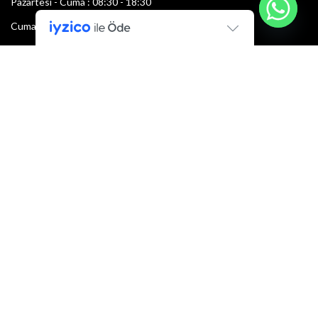
Pazartesi - Cuma : 08:30 - 18:30
Cumartesi : 08:30 - 13:00
Pazar: Kapalı
Bültenimize Şimdi Katılın
İlk bilen sen ol.
Bültene bugün kaydolun
E-mail adresi:
Armacı
2022 Tüm hakları saklıdır.