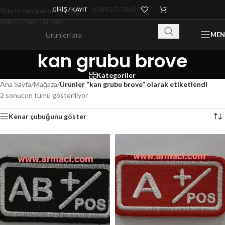
KARGO TAKİP
GIRIŞ / KAYIT
Skip to navigation
Skip to main content
ME
kan grubu brove
Kategoriler
Ana Sayfa
/
Mağaza
/
Ürünler “kan grubu brove” olarak etiketlendi
2 sonucun tümü gösteriliyor
Kenar çubuğunu göster