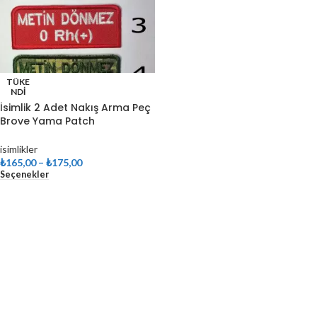
TÜKE
NDI
İsimlik 2 Adet Nakış Arma Peç
Brove Yama Patch
isimlikler
₺
165,00
–
₺
175,00
Seçenekler