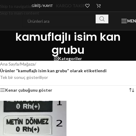
KARGO TAKİP
GIRIŞ / KAYIT
Skip to navigation
Skip to main content
ME
kamuflajlı isim kan
grubu
Kategoriler
Ana Sayfa
/
Mağaza
/
Ürünler “kamuflajlı isim kan grubu” olarak etiketlendi
Tek bir sonuç gösteriliyor
Kenar çubuğunu göster