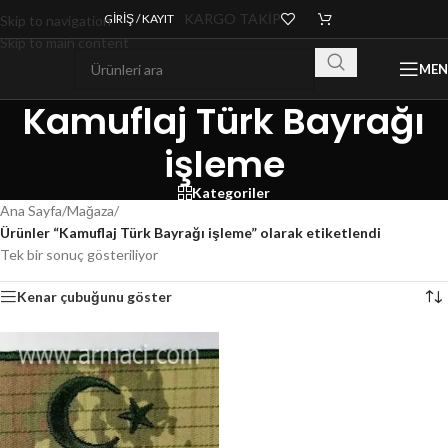
KARGO TAKİP
GIRIŞ / KAYIT
Skip to navigation
Skip to main content
ME
Kamuflaj Türk Bayrağı
işleme
Kategoriler
Ana Sayfa
/
Mağaza
/
Ürünler “Kamuflaj Türk Bayrağı işleme” olarak etiketlendi
Tek bir sonuç gösteriliyor
Kenar çubuğunu göster