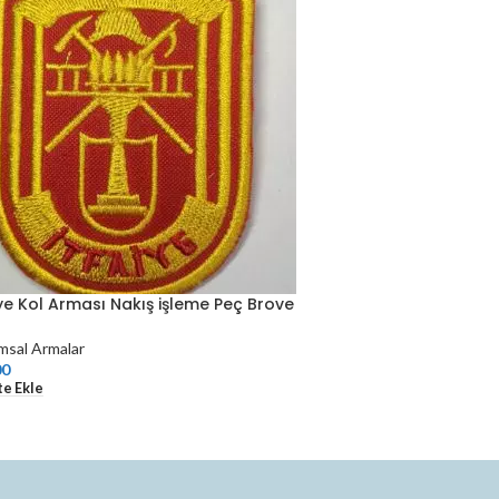
iye Kol Arması Nakış işleme Peç Brove
msal Armalar
00
e Ekle