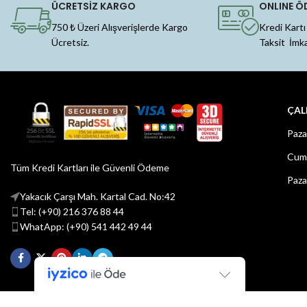
ÜCRETSİZ KARGO
ONLINE Ö
750 ₺ Üzeri Alışverişlerde Kargo
Kredi Kartı
Ücretsiz.
Taksit İmk
ÇAL
Paza
Cuma
Tüm Kredi Kartları ile Güvenli Ödeme
Paza
Yakacık Çarşı Mah. Kartal Cad. No:42
Tel: (+90) 216 376 88 44
WhatApp: (+90) 541 442 49 44