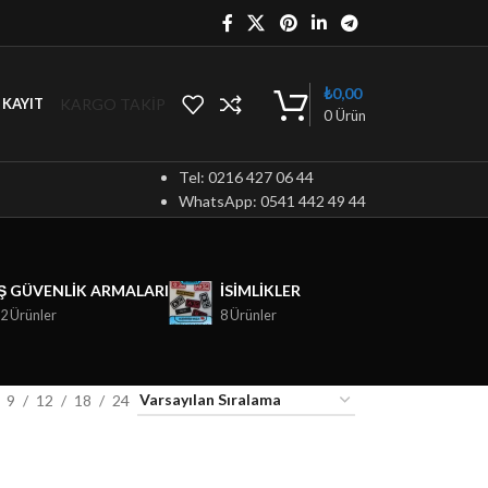
₺
0,00
KARGO TAKİP
/ KAYIT
0
Ürün
Tel: 0216 427 06 44
WhatsApp: 0541 442 49 44
İŞ GÜVENLIK ARMALARI
ISIMLIKLER
2 Ürünler
8 Ürünler
9
12
18
24