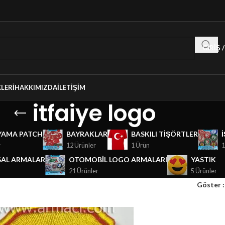
GIRIŞ 
LERI
HAKKIMIZDA
İLETIŞIM
itfaiye logo
YAMA PATCH
BAYRAKLAR
BASKILI TIŞÖRTLER
r
12 Ürünler
1 Ürün
1
AL ARMALAR
OTOMOBIL LOGO ARMALARI
YASTIK
r
21 Ürünler
5 Ürünler
Göster