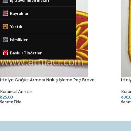
İş Güvenlik Armaları
Bayraklar
Yastık
isimlikler
Baskılı Tişörtler
İtfaiye Göğüs Arması Nakış işleme Peç Brove
İtfa
Kurumsal Armalar
Kuru
₺
25,00
₺
30,
Sepete Ekle
Sepet