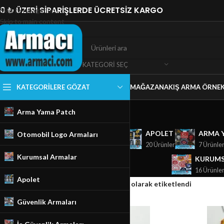
0 ₺ ÜZERİ SİPARİŞLERDE ÜCRETSİZ KARGO
Skip to navigation
Skip to main content
KATEGORI SEÇ
KATEGORILERE GÖZAT
MAĞAZA
NAKIŞ ARMA ÖRNEK
Arma Yama Patch
GÜVENLIK ARMALARI
APOLET
ARMA 
Otomobil Logo Armaları
18 Ürünler
20 Ürünler
7 Ürünle
Kurumsal Armalar
KURUMS
16 Ürünle
Apolet
Ana Sayfa
/
Mağaza
/
Ürünler “itfaiye logo” olarak etiketlendi
Güvenlik Armaları