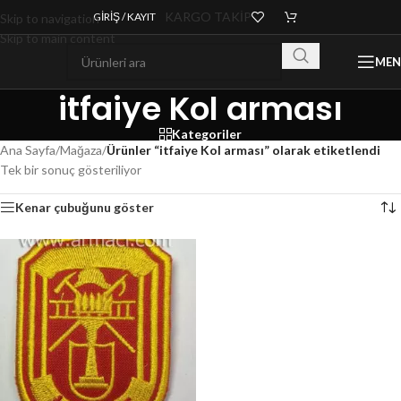
KARGO TAKİP
GIRIŞ / KAYIT
Skip to navigation
Skip to main content
ME
itfaiye Kol arması
Kategoriler
Ana Sayfa
/
Mağaza
/
Ürünler “itfaiye Kol arması” olarak etiketlendi
Tek bir sonuç gösteriliyor
Kenar çubuğunu göster