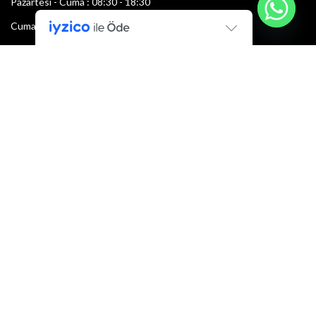
Pazartesi - Cuma : 08:30 - 18:30
Cumartesi : 08:30 - 13:00
Pazar: Kapalı
Bültenimize Şimdi Katılın
İlk bilen sen ol.
Bültene bugün kaydolun
E-mail adresi:
Armacı
2022 Tüm hakları saklıdır.