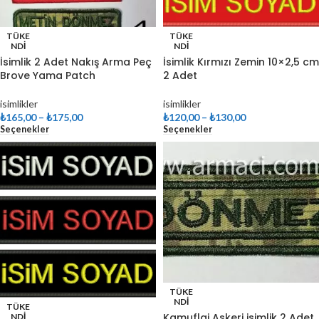
TÜKE
TÜKE
NDI
NDI
İsimlik 2 Adet Nakış Arma Peç
İsimlik Kırmızı Zemin 10×2,5 cm
Brove Yama Patch
2 Adet
isimlikler
isimlikler
₺
165,00
–
₺
175,00
₺
120,00
–
₺
130,00
Seçenekler
Seçenekler
TÜKE
NDI
TÜKE
Kamuflaj Askeri isimlik 2 Adet
NDI