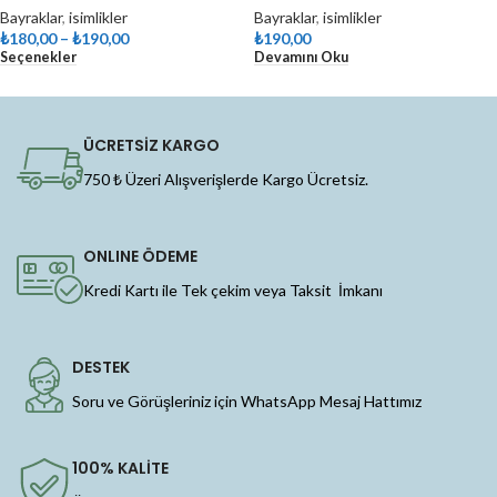
Bayraklar
,
isimlikler
Bayraklar
,
isimlikler
₺
180,00
–
₺
190,00
₺
190,00
Seçenekler
Devamını Oku
ÜCRETSİZ KARGO
750 ₺ Üzeri Alışverişlerde Kargo Ücretsiz.
ONLINE ÖDEME
Kredi Kartı ile Tek çekim veya Taksit İmkanı
DESTEK
Soru ve Görüşleriniz için WhatsApp Mesaj Hattımız
100% KALİTE