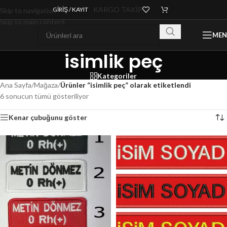
KARGO TAKİP
GIRIŞ / KAYIT
Skip to navigation
Skip to main content
ME
isimlik peç
Kategoriler
Ana Sayfa
/
Mağaza
/
Ürünler “isimlik peç” olarak etiketlendi
6 sonucun tümü gösteriliyor
Kenar çubuğunu göster