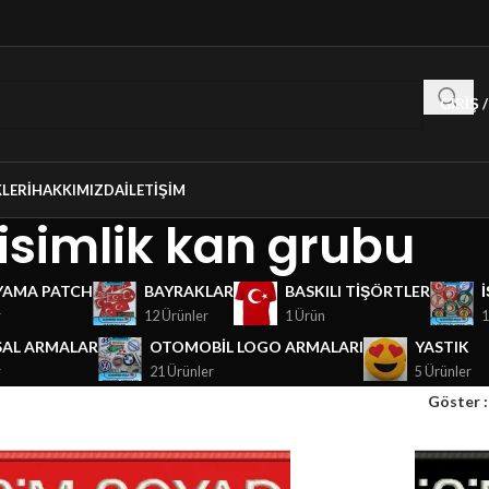
GIRIŞ 
LERI
HAKKIMIZDA
İLETIŞIM
isimlik kan grubu
YAMA PATCH
BAYRAKLAR
BASKILI TIŞÖRTLER
r
12 Ürünler
1 Ürün
1
AL ARMALAR
OTOMOBIL LOGO ARMALARI
YASTIK
r
21 Ürünler
5 Ürünler
Göster