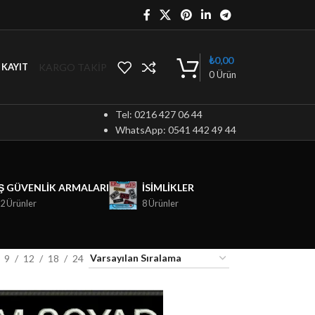
₺
0,00
KARGO TAKİP
/ KAYIT
0
Ürün
Tel: 0216 427 06 44
WhatsApp: 0541 442 49 44
İŞ GÜVENLIK ARMALARI
ISIMLIKLER
2 Ürünler
8 Ürünler
9
12
18
24