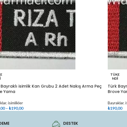
E
TÜKE
I
NDI
 Bayraklı isimlik Kan Grubu 2 Adet Nakış Arma Peç
Türk Bayr
ve Yama
Brove Yam
klar
,
isimlikler
Bayraklar
,
i
,00
–
₺
190,00
₺
190,00
nekler
Devamını 
DEME
DESTEK