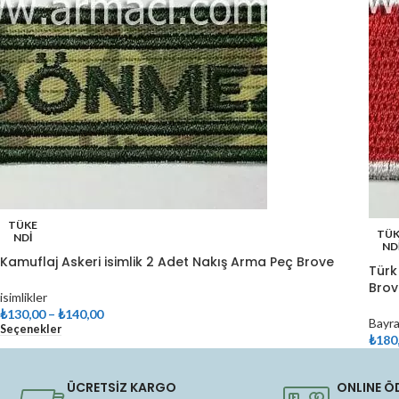
TÜKE
TÜK
NDI
ND
Kamuflaj Askeri isimlik 2 Adet Nakış Arma Peç Brove
Türk
Bro
isimlikler
₺
130,00
–
₺
140,00
Bayra
Seçenekler
₺
180
Seçe
ÜCRETSİZ KARGO
ONLINE Ö