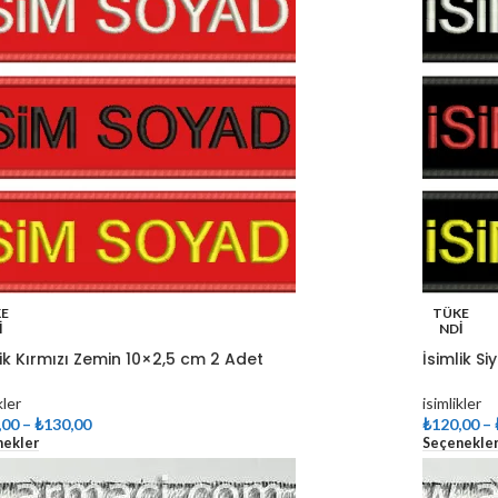
E
TÜKE
I
NDI
lik Kırmızı Zemin 10×2,5 cm 2 Adet
İsimlik S
kler
isimlikler
,00
–
₺
130,00
₺
120,00
–
nekler
Seçenekle