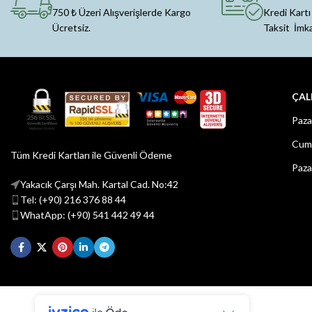
750 ₺ Üzeri Alışverişlerde Kargo
Kredi Kartı
Ücretsiz.
Taksit İmk
ÇAL
Paza
Cuma
Tüm Kredi Kartları ile Güvenli Ödeme
Paza
Yakacık Çarşı Mah. Kartal Cad. No:42
Tel: (+90) 216 376 88 44
WhatApp: (+90) 541 442 49 44