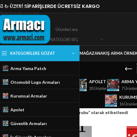
0 ₺ ÜZERİ SİPARİŞLERDE ÜCRETSİZ KARGO
Skip to navigation
Skip to main content
KATEGORI SEÇ
KATEGORILERE GÖZAT
MAĞAZA
NAKIŞ ARMA ÖRNEK
Arma Yama Patch
GÜVENLIK ARMALARI
APOLET
ARMA 
Otomobil Logo Armaları
18 Ürünler
20 Ürünler
7 Ürünle
Kurumsal Armalar
KURUMS
16 Ürünle
Apolet
Ana Sayfa
/
Mağaza
/
Ürünler “isimlik kan grubu” olarak etiketlendi
Güvenlik Armaları