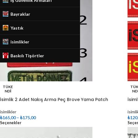
İş Güvenlik Armaları
Bayraklar
Yastık
isimlikler
Baskılı Tişörtler
TÜKE
TÜK
NDI
ND
İsimlik 2 Adet Nakış Arma Peç Brove Yama Patch
İsim
isimlikler
isimli
₺
165,00
–
₺
175,00
₺
120
Seçenekler
Seçe