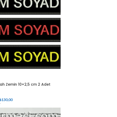
iyah Zemin 10×2,5 cm 2 Adet
₺
130,00
r