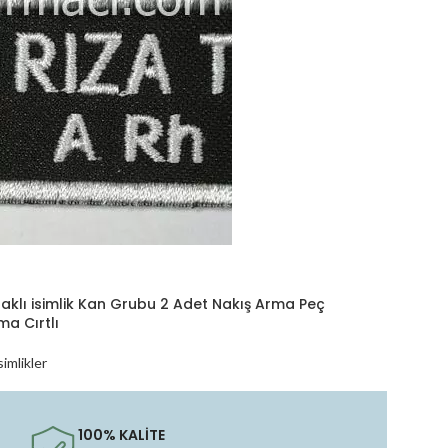
aklı isimlik Kan Grubu 2 Adet Nakış Arma Peç
a Cırtlı
simlikler
Oku
100% KALİTE