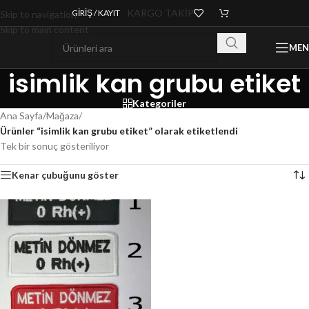
KARGO TAKİP
GIRIŞ / KAYIT
Skip to navigation
Skip to main content
ME
isimlik kan grubu etiket
Kategoriler
Ana Sayfa
/
Mağaza
/
Ürünler “isimlik kan grubu etiket” olarak etiketlendi
Tek bir sonuç gösteriliyor
Kenar çubuğunu göster