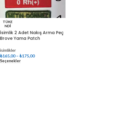
TÜKE
NDI
İsimlik 2 Adet Nakış Arma Peç
Brove Yama Patch
isimlikler
₺
165,00
–
₺
175,00
Seçenekler