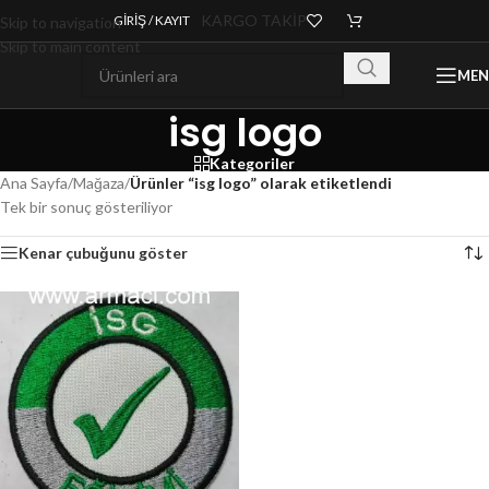
KARGO TAKİP
GIRIŞ / KAYIT
Skip to navigation
Skip to main content
ME
isg logo
Kategoriler
Ana Sayfa
/
Mağaza
/
Ürünler “isg logo” olarak etiketlendi
Tek bir sonuç gösteriliyor
Kenar çubuğunu göster