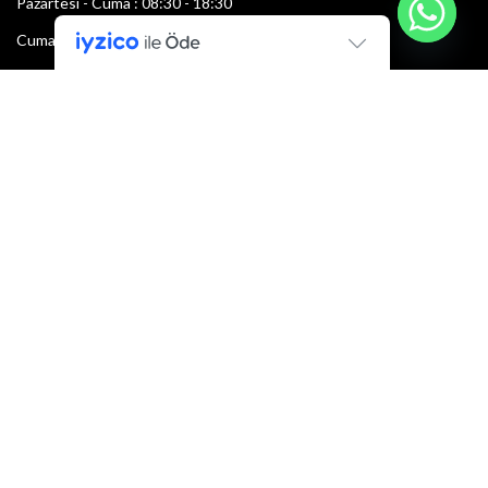
Pazartesi - Cuma : 08:30 - 18:30
Cumartesi : 08:30 - 13:00
Pazar: Kapalı
Bültenimize Şimdi Katılın
İlk bilen sen ol.
Bültene bugün kaydolun
E-mail adresi:
Armacı
2022 Tüm hakları saklıdır.