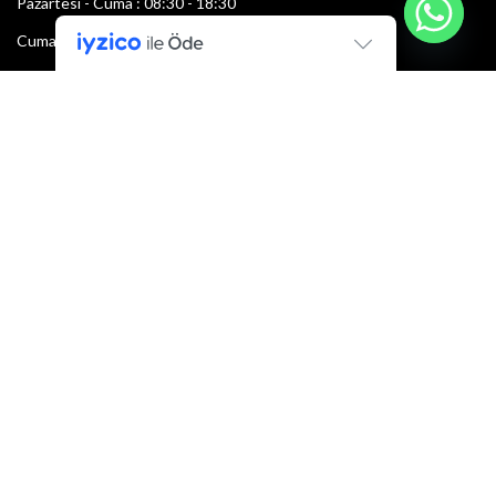
Pazartesi - Cuma : 08:30 - 18:30
Cumartesi : 08:30 - 13:00
Pazar: Kapalı
Bültenimize Şimdi Katılın
İlk bilen sen ol.
Bültene bugün kaydolun
E-mail adresi:
Armacı
2022 Tüm hakları saklıdır.