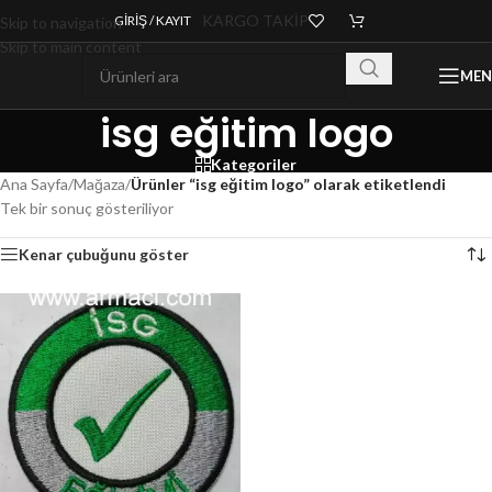
KARGO TAKİP
GIRIŞ / KAYIT
Skip to navigation
Skip to main content
ME
isg eğitim logo
Kategoriler
Ana Sayfa
/
Mağaza
/
Ürünler “isg eğitim logo” olarak etiketlendi
Tek bir sonuç gösteriliyor
Kenar çubuğunu göster