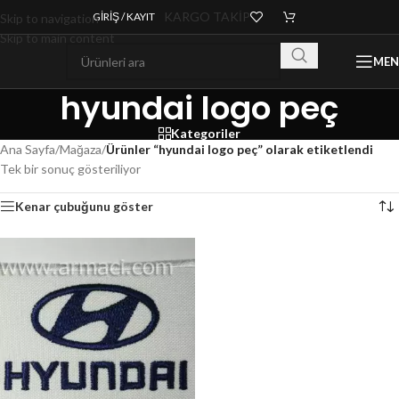
KARGO TAKİP
GIRIŞ / KAYIT
Skip to navigation
Skip to main content
ME
hyundai logo peç
Kategoriler
Ana Sayfa
/
Mağaza
/
Ürünler “hyundai logo peç” olarak etiketlendi
Tek bir sonuç gösteriliyor
Kenar çubuğunu göster