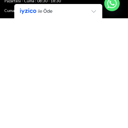
Pazartesi - Cuma : 08:30 - 18:30
Cumartesi : 08:30 - 13:00
Pazar: Kapalı
Bültenimize Şimdi Katılın
İlk bilen sen ol.
Bültene bugün kaydolun
E-mail adresi:
Armacı
2022 Tüm hakları saklıdır.