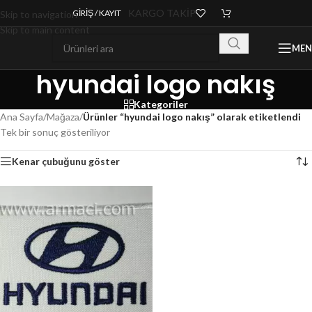
KARGO TAKİP
GIRIŞ / KAYIT
Skip to navigation
Skip to main content
ME
hyundai logo nakış
Kategoriler
Ana Sayfa
/
Mağaza
/
Ürünler “hyundai logo nakış” olarak etiketlendi
Tek bir sonuç gösteriliyor
Kenar çubuğunu göster