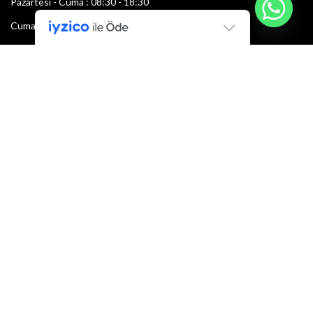
Pazartesi - Cuma : 08:30 - 18:30
Cumartesi : 08:30 - 13:00
Pazar: Kapalı
Bültenimize Şimdi Katılın
İlk bilen sen ol.
Bültene bugün kaydolun
E-mail adresi:
Armacı
2022 Tüm hakları saklıdır.