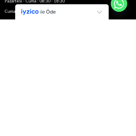
Pazartesi - Cuma : 08:30 - 18:30
Cumartesi : 08:30 - 13:00
Pazar: Kapalı
Bültenimize Şimdi Katılın
İlk bilen sen ol.
Bültene bugün kaydolun
E-mail adresi:
Armacı
2022 Tüm hakları saklıdır.