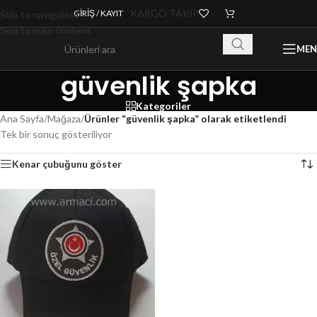
KARGO TAKİP
GIRIŞ / KAYIT
Skip to navigation
Skip to main content
ME
güvenlik şapka
Kategoriler
Ana Sayfa
/
Mağaza
/
Ürünler “güvenlik şapka” olarak etiketlendi
Tek bir sonuç gösteriliyor
Kenar çubuğunu göster