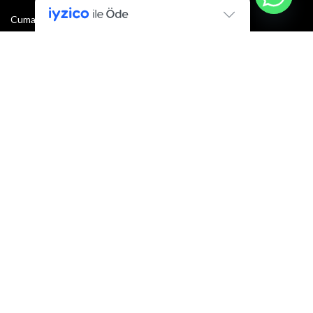
Cumartesi : 08:30 - 13:00
Pazar: Kapalı
Bültenimize Şimdi Katılın
İlk bilen sen ol.
Bültene bugün kaydolun
E-mail adresi:
Armacı
2022 Tüm hakları saklıdır.