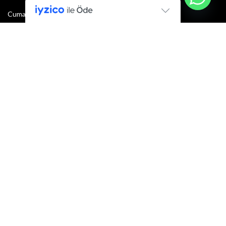
Cumartesi : 08:30 - 13:00
Pazar: Kapalı
Bültenimize Şimdi Katılın
İlk bilen sen ol.
Bültene bugün kaydolun
E-mail adresi:
Armacı
2022 Tüm hakları saklıdır.