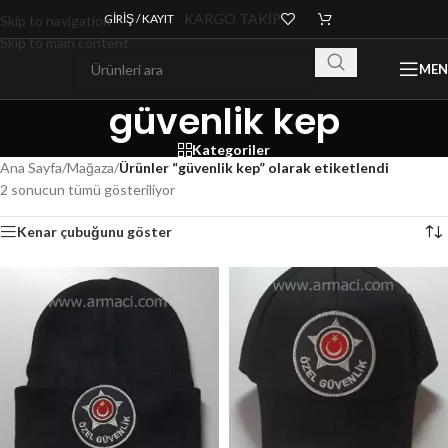
KARGO TAKİP
GIRIŞ / KAYIT
Skip to navigation
Skip to main content
ME
güvenlik kep
Kategoriler
Ana Sayfa
/
Mağaza
/
Ürünler “güvenlik kep” olarak etiketlendi
2 sonucun tümü gösteriliyor
Kenar çubuğunu göster