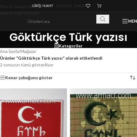
KARGO TAKİP
GIRIŞ / KAYIT
Skip to navigation
Skip to main content
ME
Göktürkçe Türk yazısı
Kategoriler
Ana Sayfa
/
Mağaza
/
Ürünler “Göktürkçe Türk yazısı” olarak etiketlendi
2 sonucun tümü gösteriliyor
Kenar çubuğunu göster