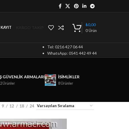
₺
0,00
KARGO TAKİP
/ KAYIT
0
Ürün
Tel: 0216 427 06 44
WhatsApp: 0541 442 49 44
İŞ GÜVENLIK ARMALARI
ISIMLIKLER
2 Ürünler
8 Ürünler
9
12
18
24