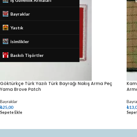
İş Güvenlik Armaları
Bayraklar
Yastık
isimlikler
Baskılı Tişörtler
Göktürkçe Türk Yazılı Türk Bayrağı Nakış Arma Peç
Kamu
Yama Brove Patch
Arma
Bayraklar
Bayra
₺
25,00
₺
13,
Sepete Ekle
Sepet