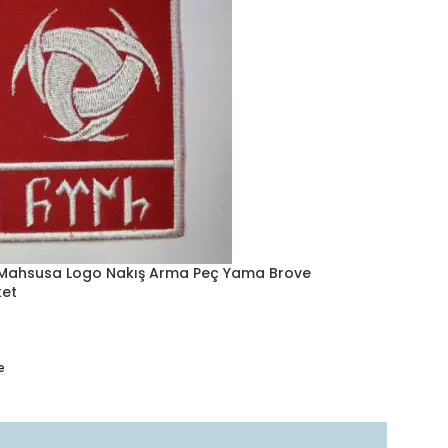
ı Mahsusa Logo Nakış Arma Peç Yama Brove
ket
e