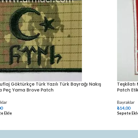
flaj Göktürkçe Türk Yazılı Türk Bayrağı Nakış
Teşkilat
 Peç Yama Brove Patch
Patch Eti
klar
Bayraklar
00
₺
14,00
e Ekle
Sepete Ekl