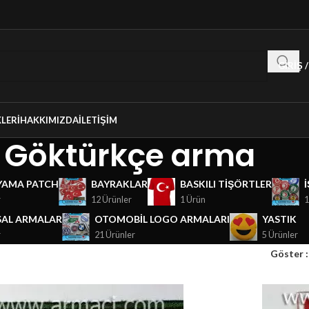
GIRIŞ 
LERI
HAKKIMIZDA
İLETIŞIM
Göktürkçe arma
YAMA PATCH
BAYRAKLAR
BASKILI TIŞÖRTLER
r
12 Ürünler
1 Ürün
1
AL ARMALAR
OTOMOBIL LOGO ARMALARI
YASTIK
r
21 Ürünler
5 Ürünler
Göster