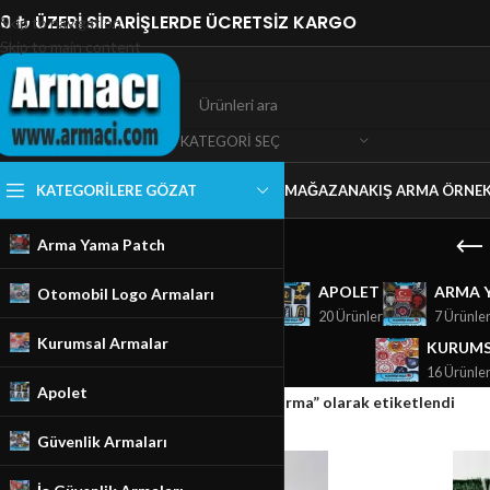
0 ₺ ÜZERİ SİPARİŞLERDE ÜCRETSİZ KARGO
Skip to navigation
Skip to main content
KATEGORI SEÇ
KATEGORILERE GÖZAT
MAĞAZA
NAKIŞ ARMA ÖRNEK
Arma Yama Patch
GÜVENLIK ARMALARI
APOLET
ARMA 
Otomobil Logo Armaları
18 Ürünler
20 Ürünler
7 Ürünle
Kurumsal Armalar
KURUMS
16 Ürünle
Apolet
Ana Sayfa
/
Mağaza
/
Ürünler “Göktürkçe arma” olarak etiketlendi
Güvenlik Armaları