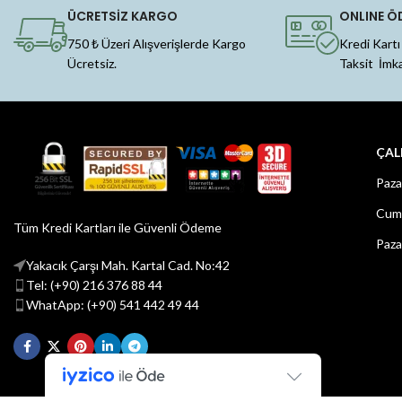
ÜCRETSİZ KARGO
ONLINE Ö
750 ₺ Üzeri Alışverişlerde Kargo
Kredi Kartı
Ücretsiz.
Taksit İmk
ÇAL
Paza
Cuma
Tüm Kredi Kartları ile Güvenli Ödeme
Paza
Yakacık Çarşı Mah. Kartal Cad. No:42
Tel: (+90) 216 376 88 44
WhatApp: (+90) 541 442 49 44