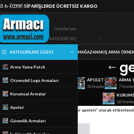
0 ₺ ÜZERİ SİPARİŞLERDE ÜCRETSİZ KARGO
Skip to navigation
Skip to main content
KATEGORI SEÇ
KATEGORILERE GÖZAT
MAĞAZA
NAKIŞ ARMA ÖRNEK
ge
Arma Yama Patch
GÜVENLIK ARMALARI
APOLET
ARMA 
Otomobil Logo Armaları
18 Ürünler
20 Ürünler
7 Ürünle
Kurumsal Armalar
KURUMS
16 Ürünle
Apolet
Ana Sayfa
/
Mağaza
/
Ürünler “gemici strajer apoleti” olarak etiketlend
Güvenlik Armaları