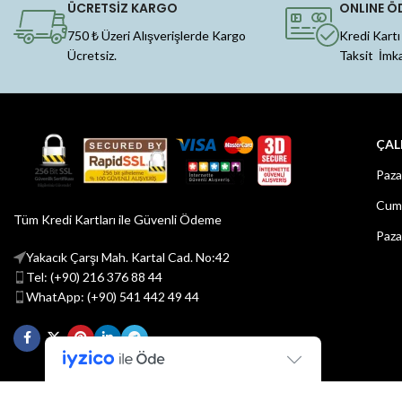
ÜCRETSİZ KARGO
ONLINE Ö
750 ₺ Üzeri Alışverişlerde Kargo
Kredi Kartı
Ücretsiz.
Taksit İmk
ÇAL
Paza
Cuma
Tüm Kredi Kartları ile Güvenli Ödeme
Paza
Yakacık Çarşı Mah. Kartal Cad. No:42
Tel: (+90) 216 376 88 44
WhatApp: (+90) 541 442 49 44