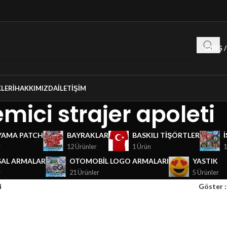
GIRIŞ 
LERI
HAKKIMIZDA
İLETIŞIM
mici strajer apoleti
YAMA PATCH
BAYRAKLAR
BASKILI TIŞÖRTLER
r
12 Ürünler
1 Ürün
1
AL ARMALAR
OTOMOBIL LOGO ARMALARI
YASTIK
r
21 Ürünler
5 Ürünler
i
Göster