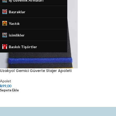
İş Güvenlik Armaları
Bayraklar
Yastık
isimlikler
Baskılı Tişörtler
Uzakyol Gemici Güverte Stajer Apoleti
Apolet
₺
99,00
Sepete Ekle