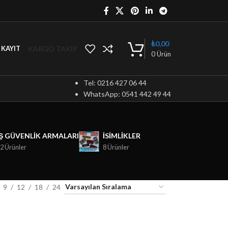
₺
0,00
KARGO TAKİP
/ KAYIT
0
Ürün
Tel: 0216 427 06 44
WhatsApp: 0541 442 49 44
İŞ GÜVENLIK ARMALARI
ISIMLIKLER
2 Ürünler
8 Ürünler
9
12
18
24