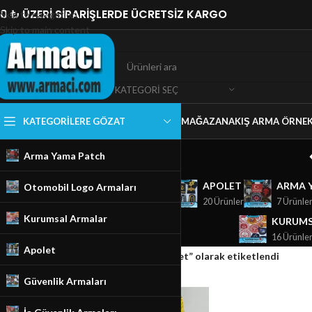
0 ₺ ÜZERİ SİPARİŞLERDE ÜCRETSİZ KARGO
Skip to navigation
Skip to main content
KATEGORI SEÇ
KATEGORILERE GÖZAT
MAĞAZA
NAKIŞ ARMA ÖRNEK
Arma Yama Patch
GÜVENLIK ARMALARI
APOLET
ARMA 
Otomobil Logo Armaları
18 Ürünler
20 Ürünler
7 Ürünle
Kurumsal Armalar
KURUMS
16 Ürünle
Apolet
Ana Sayfa
/
Mağaza
/
Ürünler “denizci apolet” olarak etiketlendi
Güvenlik Armaları