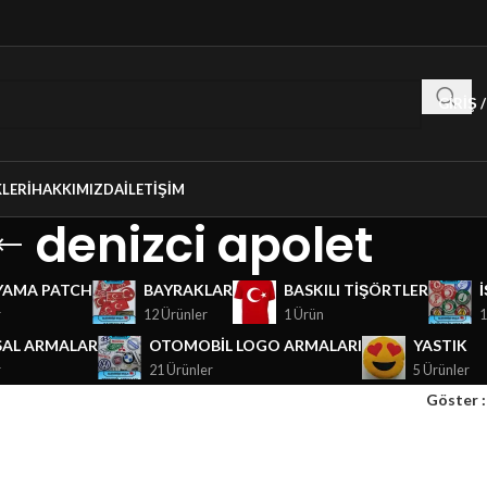
GIRIŞ 
LERI
HAKKIMIZDA
İLETIŞIM
denizci apolet
YAMA PATCH
BAYRAKLAR
BASKILI TIŞÖRTLER
r
12 Ürünler
1 Ürün
1
AL ARMALAR
OTOMOBIL LOGO ARMALARI
YASTIK
r
21 Ürünler
5 Ürünler
Göster