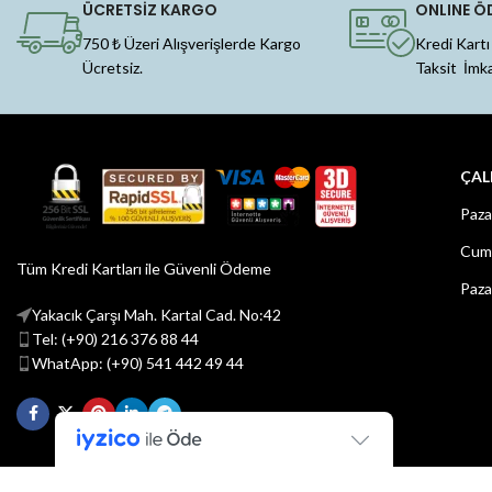
ÜCRETSİZ KARGO
ONLINE Ö
750 ₺ Üzeri Alışverişlerde Kargo
Kredi Kartı
Ücretsiz.
Taksit İmk
ÇAL
Paza
Cuma
Tüm Kredi Kartları ile Güvenli Ödeme
Paza
Yakacık Çarşı Mah. Kartal Cad. No:42
Tel: (+90) 216 376 88 44
WhatApp: (+90) 541 442 49 44