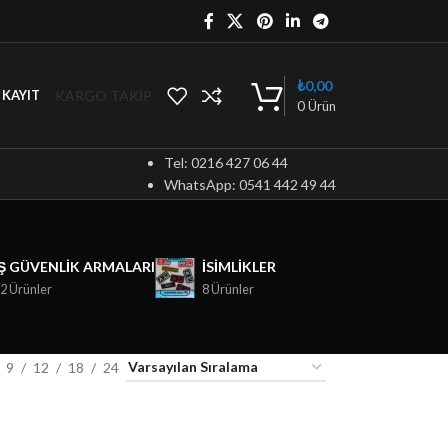
₺
0,00
KARGO TAKİP
/ KAYIT
0
Ürün
Tel: 0216 427 06 44
WhatsApp: 0541 442 49 44
İŞ GÜVENLIK ARMALARI
ISIMLIKLER
2 Ürünler
8 Ürünler
9
12
18
24