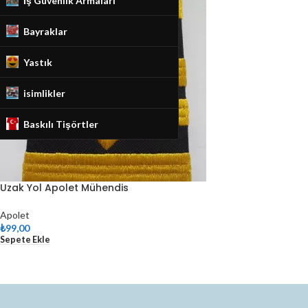
İş Güvenlik Armaları
Bayraklar
Yastık
isimlikler
Baskılı Tişörtler
Uzak Yol Apolet Mühendis
Apolet
₺
99,00
Sepete Ekle