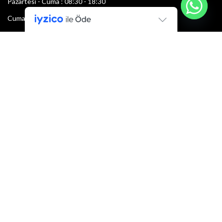
Pazartesi - Cuma : 08:30 - 18:30
Cumartesi : 08:30 - 13:00
Pazar: Kapalı
Bültenimize Şimdi Katılın
İlk bilen sen ol.
Bültene bugün kaydolun
E-mail adresi:
Armacı
2022 Tüm hakları saklıdır.