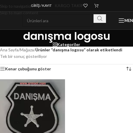
KARGO TAKİP
GIRIŞ / KAYIT
Skip to navigation
Skip to main content
ME
danışma logosu
Kategoriler
Ana Sayfa
/
Mağaza
/
Ürünler “danışma logosu” olarak etiketlendi
Tek bir sonuç gösteriliyor
Kenar çubuğunu göster