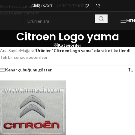
KARGO TAKİP
GIRIŞ / KAYIT
Skip to navigation
Skip to main content
ME
Citroen Logo yama
Kategoriler
Ana Sayfa
/
Mağaza
/
Ürünler “Citroen Logo yama” olarak etiketlendi
Tek bir sonuç gösteriliyor
Kenar çubuğunu göster