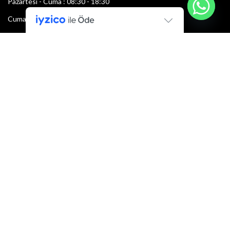
Pazartesi - Cuma : 08:30 - 18:30
Cumartesi : 08:30 - 13:00
Pazar: Kapalı
Bültenimize Şimdi Katılın
İlk bilen sen ol.
Bültene bugün kaydolun
E-mail adresi:
Armacı
2022 Tüm hakları saklıdır.