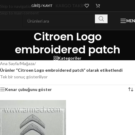
KARGO TAKİP
GIRIŞ / KAYIT
Skip to navigation
Skip to main content
ME
Citroen Logo
embroidered patch
Kategoriler
Ana Sayfa
/
Mağaza
/
Ürünler “Citroen Logo embroidered patch” olarak etiketlendi
Tek bir sonuç gösteriliyor
Kenar çubuğunu göster