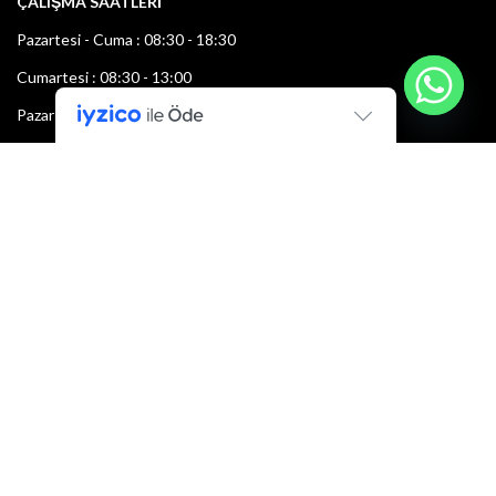
ÇALIŞMA SAATLERİ
Pazartesi - Cuma : 08:30 - 18:30
Cumartesi : 08:30 - 13:00
Pazar: Kapalı
Bültenimize Şimdi Katılın
İlk bilen sen ol.
Bültene bugün kaydolun
E-mail adresi: