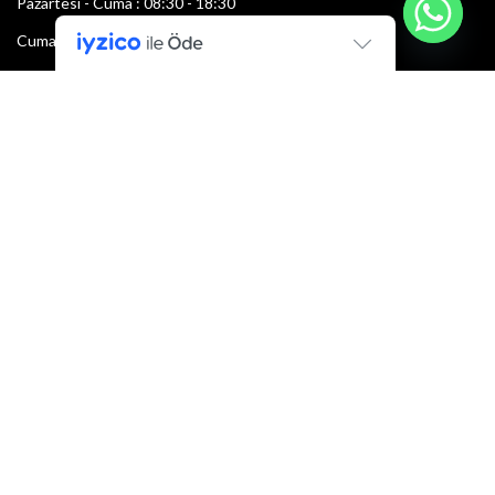
Pazartesi - Cuma : 08:30 - 18:30
Cumartesi : 08:30 - 13:00
Pazar: Kapalı
Bültenimize Şimdi Katılın
İlk bilen sen ol.
Bültene bugün kaydolun
E-mail adresi:
Armacı
2022 Tüm hakları saklıdır.