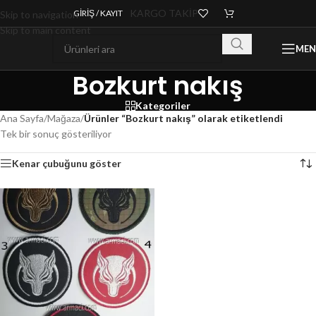
KARGO TAKİP
GIRIŞ / KAYIT
Skip to navigation
Skip to main content
ME
Bozkurt nakış
Kategoriler
Ana Sayfa
/
Mağaza
/
Ürünler “Bozkurt nakış” olarak etiketlendi
Tek bir sonuç gösteriliyor
Kenar çubuğunu göster