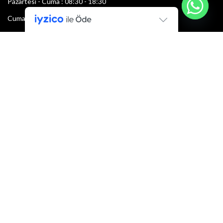
Pazartesi - Cuma : 08:30 - 18:30
Cumartesi : 08:30 - 13:00
Pazar: Kapalı
Bültenimize Şimdi Katılın
İlk bilen sen ol.
Bültene bugün kaydolun
E-mail adresi:
Armacı
2022 Tüm hakları saklıdır.