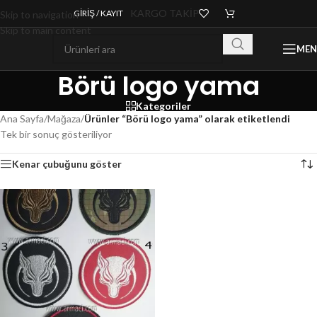
KARGO TAKİP
GIRIŞ / KAYIT
Skip to navigation
Skip to main content
ME
Börü logo yama
Kategoriler
Ana Sayfa
/
Mağaza
/
Ürünler “Börü logo yama” olarak etiketlendi
Tek bir sonuç gösteriliyor
Kenar çubuğunu göster