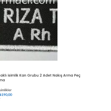
aklı isimlik Kan Grubu 2 Adet Nakış Arma Peç
ama
simlikler
₺
190,00
r