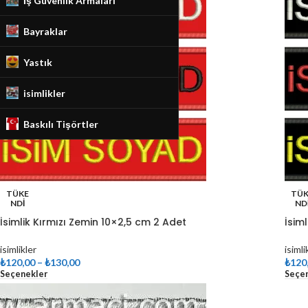
İş Güvenlik Armaları
Bayraklar
Yastık
isimlikler
Baskılı Tişörtler
TÜKE
TÜK
NDI
ND
İsimlik Kırmızı Zemin 10×2,5 cm 2 Adet
İsim
isimlikler
isimli
₺
120,00
–
₺
130,00
₺
120
Seçenekler
Seçe