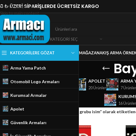
0 ₺ ÜZERİ SİPARİŞLERDE ÜCRETSİZ KARGO
Skip to navigation
Skip to main content
KATEGORI SEÇ
KATEGORILERE GÖZAT
MAĞAZA
NAKIŞ ARMA ÖRNEK
Bay
Arma Yama Patch
GÜVENLIK ARMALARI
APOLET
ARMA 
Otomobil Logo Armaları
18 Ürünler
20 Ürünler
7 Ürünle
Kurumsal Armalar
KURUMS
16 Ürünle
Apolet
Ana Sayfa
/
Mağaza
/
Ürünler “Bayraklı kan grubu isim” olarak etiketlen
Güvenlik Armaları