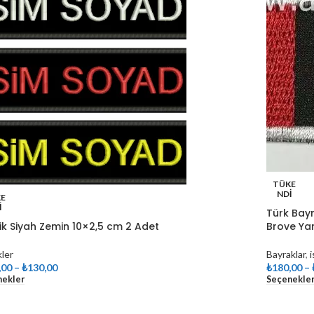
TÜKE
NDI
E
I
Türk Bayr
lik Siyah Zemin 10×2,5 cm 2 Adet
Brove Y
kler
Bayraklar
,
i
,00
–
₺
130,00
₺
180,00
–
nekler
Seçenekle