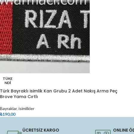
TÜKE
NDI
Türk Bayraklı isimlik Kan Grubu 2 Adet Nakış Arma Peç
Brove Yama Cırtlı
Bayraklar
,
isimlikler
₺
190,00
Devamını Oku
ÜCRETSİZ KARGO
ONLINE Ö