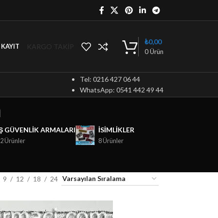
₺
0,00
KARGO TAKİP
/ KAYIT
0
Ürün
Tel: 0216 427 06 44
WhatsApp: 0541 442 49 44
m
İŞ GÜVENLIK ARMALARI
ISIMLIKLER
2 Ürünler
8 Ürünler
9
12
18
24