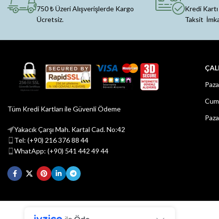
750 ₺ Üzeri Alışverişlerde Kargo
Kredi Kartı
Ücretsiz.
Taksit İmk
ÇAL
Paza
Cuma
Tüm Kredi Kartları ile Güvenli Ödeme
Paza
Yakacık Çarşı Mah. Kartal Cad. No:42
Tel: (+90) 216 376 88 44
WhatApp: (+90) 541 442 49 44