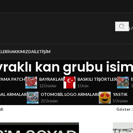
GIRIŞ 
LERI
HAKKIMIZDA
İLETIŞIM
raklı kan grubu isi
YAMA PATCH
BAYRAKLAR
BASKILI TIŞÖRTLER
r
12 Ürünler
1 Ürün
1
AL ARMALAR
OTOMOBIL LOGO ARMALARI
YASTIK
r
21 Ürünler
5 Ürünler
di
Göster