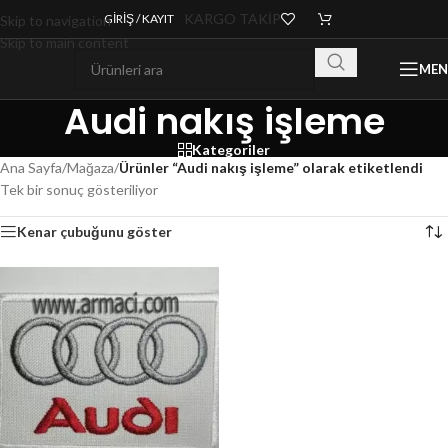
KARGO TAKİP
GIRIŞ / KAYIT
Skip to navigation
Skip to main content
ME
Audi nakış işleme
Kategoriler
Ana Sayfa
/
Mağaza
/
Ürünler “Audi nakış işleme” olarak etiketlendi
Tek bir sonuç gösteriliyor
Kenar çubuğunu göster