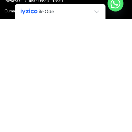
Pazartesi - Cuma : 08:30 - 18:30
Cumartesi : 08:30 - 13:00
Pazar: Kapalı
Bültenimize Şimdi Katılın
İlk bilen sen ol.
Bültene bugün kaydolun
E-mail adresi:
Armacı
2022 Tüm hakları saklıdır.