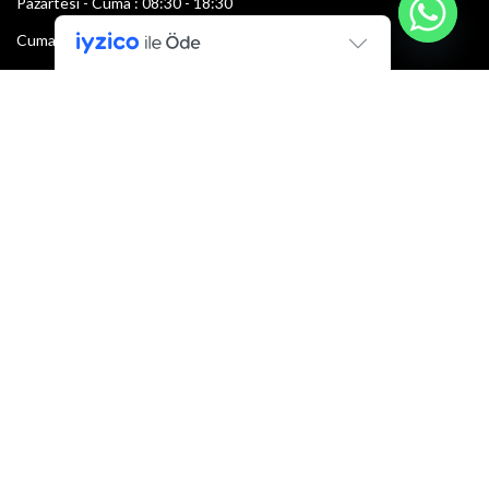
Pazartesi - Cuma : 08:30 - 18:30
Cumartesi : 08:30 - 13:00
Pazar: Kapalı
Bültenimize Şimdi Katılın
İlk bilen sen ol.
Bültene bugün kaydolun
E-mail adresi:
Armacı
2022 Tüm hakları saklıdır.