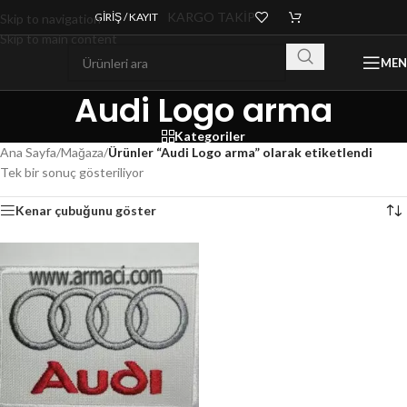
KARGO TAKİP
GIRIŞ / KAYIT
Skip to navigation
Skip to main content
ME
Audi Logo arma
Kategoriler
Ana Sayfa
/
Mağaza
/
Ürünler “Audi Logo arma” olarak etiketlendi
Tek bir sonuç gösteriliyor
Kenar çubuğunu göster