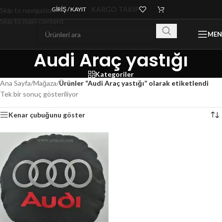
KARGO TAKİP
GIRIŞ / KAYIT
Skip to navigation
Skip to main content
ME
Audi Araç yastığı
Kategoriler
Ana Sayfa
/
Mağaza
/
Ürünler “Audi Araç yastığı” olarak etiketlendi
Tek bir sonuç gösteriliyor
Kenar çubuğunu göster