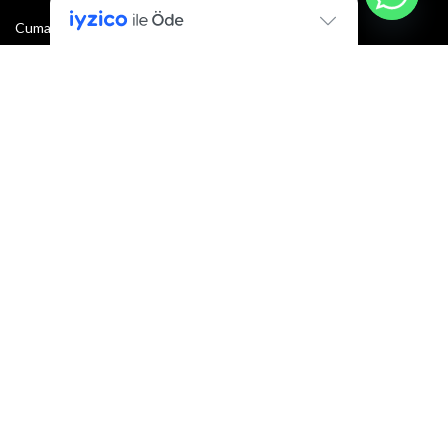
Cumartesi : 08:30 - 13:00
Pazar: Kapalı
Bültenimize Şimdi Katılın
İlk bilen sen ol.
Bültene bugün kaydolun
E-mail adresi:
Armacı
2022 Tüm hakları saklıdır.