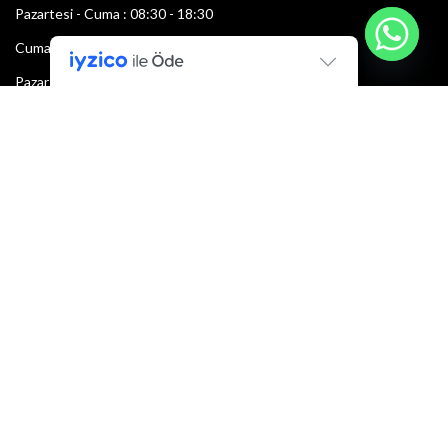
Pazartesi - Cuma : 08:30 - 18:30
Cumartesi : 08:30 - 13:00
Pazar: Kapalı
Bültenimize Şimdi Katılın
İlk bilen sen ol.
Bültene bugün kaydolun
E-mail adresi: