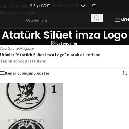
KARGO TAKİP
GIRIŞ / KAYIT
Skip to navigation
Skip to main content
ME
Atatürk Silüet imza Logo
Kategoriler
Ana Sayfa
/
Mağaza
/
Ürünler “Atatürk Silüet imza Logo” olarak etiketlendi
Tek bir sonuç gösteriliyor
Kenar çubuğunu göster