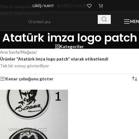
KARGO TAKİP
GIRIŞ / KAYIT
Skip to navigation
Skip to main content
ME
Atatürk imza logo patch
Kategoriler
Ana Sayfa
/
Mağaza
/
Ürünler “Atatürk imza logo patch” olarak etiketlendi
Tek bir sonuç gösteriliyor
Kenar çubuğunu göster