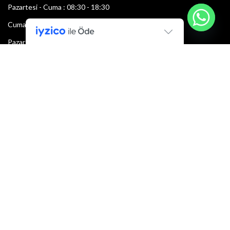
Pazartesi - Cuma : 08:30 - 18:30
Cumartesi : 08:30 - 13:00
Pazar: Kapalı
Bültenimize Şimdi Katılın
İlk bilen sen ol.
Bültene bugün kaydolun
E-mail adresi: