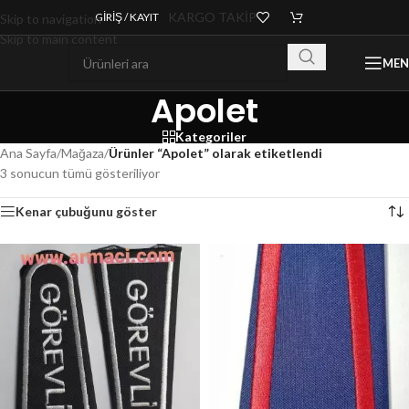
KARGO TAKİP
GIRIŞ / KAYIT
Skip to navigation
Skip to main content
ME
Apolet
Kategoriler
Ana Sayfa
/
Mağaza
/
Ürünler “Apolet” olarak etiketlendi
3 sonucun tümü gösteriliyor
Kenar çubuğunu göster