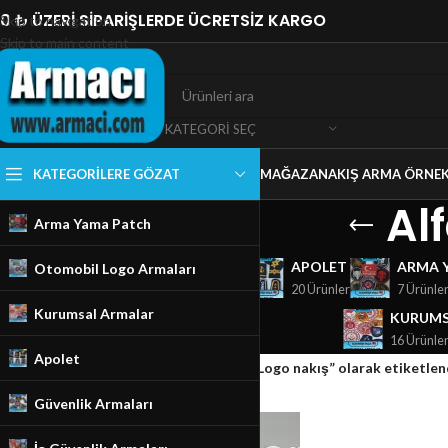
0 ₺ ÜZERİ SİPARİŞLERDE ÜCRETSİZ KARGO
Skip to navigation
Skip to main content
KATEGORI SEÇ
KATEGORILERE GÖZAT
MAĞAZA
NAKIŞ ARMA ÖRNEK
Al
Arma Yama Patch
GÜVENLIK ARMALARI
APOLET
ARMA 
Otomobil Logo Armaları
18 Ürünler
20 Ürünler
7 Ürünle
Kurumsal Armalar
KURUMS
16 Ürünle
Apolet
Ana Sayfa
/
Mağaza
/
Ürünler “Alfa Romeo Logo nakış” olarak etiketlen
Güvenlik Armaları