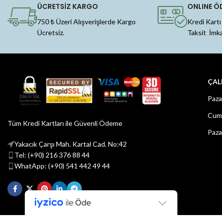
ÜCRETSİZ KARGO
ONLINE Ö
750 ₺ Üzeri Alışverişlerde Kargo
Kredi Kartı
Ücretsiz.
Taksit İmk
ÇAL
Paza
Cuma
Tüm Kredi Kartları ile Güvenli Ödeme
Paza
Yakacık Çarşı Mah. Kartal Cad. No:42
Tel: (+90) 216 376 88 44
WhatApp: (+90) 541 442 49 44