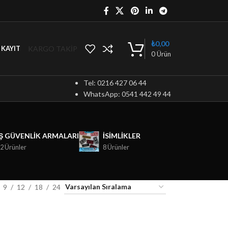
₺
0,00
KARGO TAKİP
/ KAYIT
0
Ürün
Tel: 0216 427 06 44
WhatsApp: 0541 442 49 44
İŞ GÜVENLIK ARMALARI
ISIMLIKLER
2 Ürünler
8 Ürünler
9
12
18
24