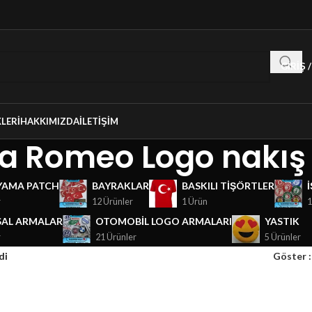
GIRIŞ 
LERI
HAKKIMIZDA
İLETIŞIM
fa Romeo Logo nakış
YAMA PATCH
BAYRAKLAR
BASKILI TIŞÖRTLER
r
12 Ürünler
1 Ürün
1
AL ARMALAR
OTOMOBIL LOGO ARMALARI
YASTIK
r
21 Ürünler
5 Ürünler
di
Göster