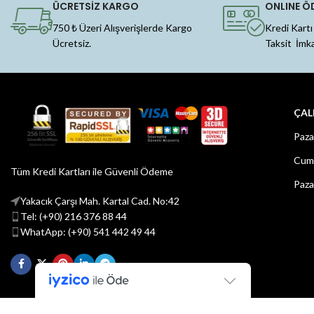
ÜCRETSİZ KARGO
ONLINE Ö
750 ₺ Üzeri Alışverişlerde Kargo
Kredi Kartı
Ücretsiz.
Taksit İmk
ÇAL
Paza
Cuma
Tüm Kredi Kartları ile Güvenli Ödeme
Paza
Yakacık Çarşı Mah. Kartal Cad. No:42
Tel: (+90) 216 376 88 44
WhatApp: (+90) 541 442 49 44