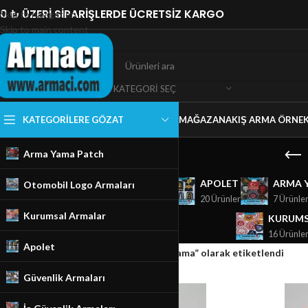
0 ₺ ÜZERİ SİPARİŞLERDE ÜCRETSİZ KARGO
Skip to navigation
Skip to main content
KATEGORI SEÇ
KATEGORILERE GÖZAT
MAĞAZA
NAKIŞ ARMA ÖRNEK
Arma Yama Patch
GÜVENLIK ARMALARI
APOLET
ARMA 
Otomobil Logo Armaları
18 Ürünler
20 Ürünler
7 Ürünle
Kurumsal Armalar
KURUMS
16 Ürünle
Apolet
Ana Sayfa
/
Mağaza
/
Ürünler “Acil Sağlık yama” olarak etiketlendi
Güvenlik Armaları