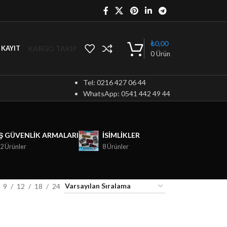
₺
0,00
KARGO TAKİP
/ KAYIT
0
Ürün
Tel: 0216 427 06 44
WhatsApp: 0541 442 49 44
İŞ GÜVENLIK ARMALARI
ISIMLIKLER
2 Ürünler
8 Ürünler
9
12
18
24