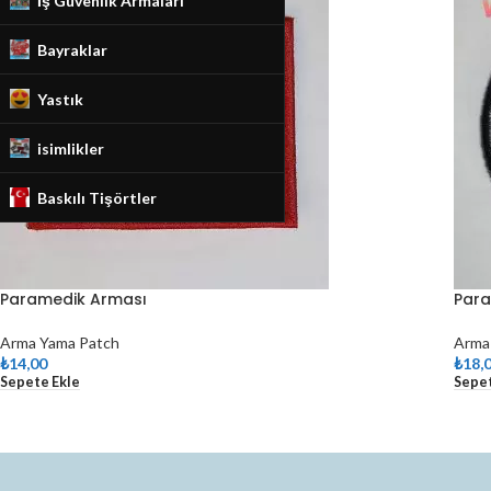
İş Güvenlik Armaları
Bayraklar
Yastık
isimlikler
Baskılı Tişörtler
Paramedik Arması
Para
Arma Yama Patch
Arma
₺
14,00
₺
18,
Sepete Ekle
Sepet