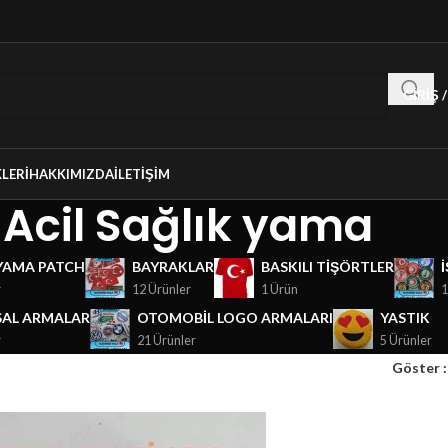
GIRIŞ 
LERI
HAKKIMIZDA
İLETIŞIM
Acil Sağlık yama
YAMA PATCH
BAYRAKLAR
BASKILI TIŞÖRTLER
r
12 Ürünler
1 Ürün
1
AL ARMALAR
OTOMOBIL LOGO ARMALARI
YASTIK
r
21 Ürünler
5 Ürünler
Göster