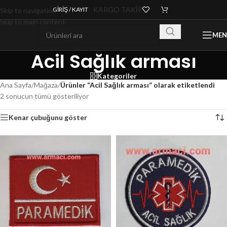
KARGO TAKİP
GIRIŞ / KAYIT
Skip to navigation
Skip to main content
ME
Acil Sağlık arması
Kategoriler
Ana Sayfa
/
Mağaza
/
Ürünler “Acil Sağlık arması” olarak etiketlendi
2 sonucun tümü gösteriliyor
Kenar çubuğunu göster