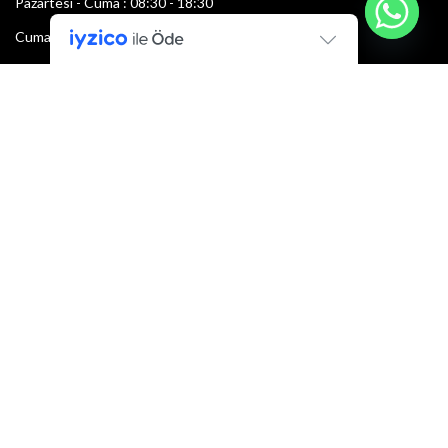
Pazartesi - Cuma : 08:30 - 18:30
Cumartesi : 08:30 - 13:00
Pazar: Kapalı
Bültenimize Şimdi Katılın
İlk bilen sen ol.
Bültene bugün kaydolun
E-mail adresi:
Armacı
2022 Tüm hakları saklıdır.