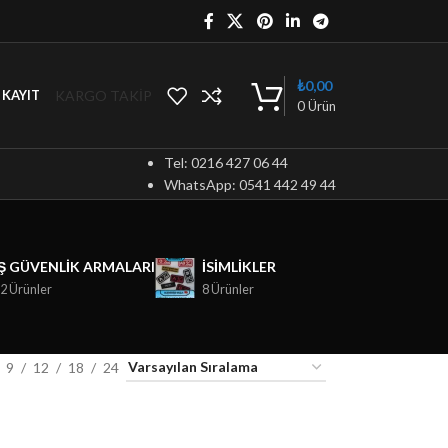
₺
0,00
KARGO TAKİP
/ KAYIT
0
Ürün
Tel: 0216 427 06 44
WhatsApp: 0541 442 49 44
İŞ GÜVENLIK ARMALARI
ISIMLIKLER
2 Ürünler
8 Ürünler
9
12
18
24