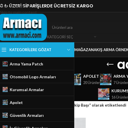
0 ₺ ÜZERİ SİPARİŞLERDE ÜCRETSİZ KARGO
Skip to navigation
Skip to main content
KATEGORI SEÇ
KATEGORILERE GÖZAT
MAĞAZA
NAKIŞ ARMA ÖRNEK
a
Arma Yama Patch
GÜVENLIK ARMALARI
APOLET
ARMA 
Otomobil Logo Armaları
18 Ürünler
20 Ürünler
7 Ürünle
Kurumsal Armalar
KURUMS
16 Ürünle
Apolet
Ana Sayfa
/
Mağaza
/
Ürünler “acil Durum ekip Başı” olarak etiketlendi
Güvenlik Armaları