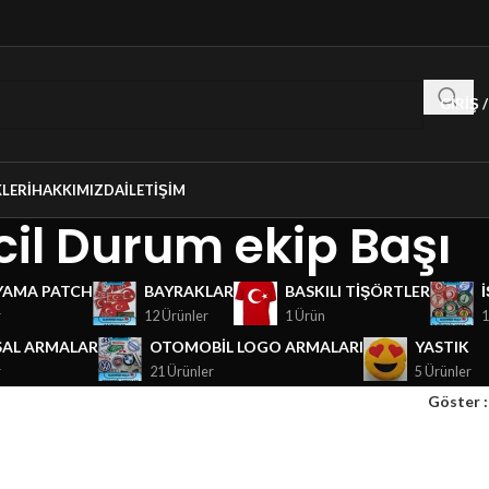
GIRIŞ 
LERI
HAKKIMIZDA
İLETIŞIM
cil Durum ekip Başı
YAMA PATCH
BAYRAKLAR
BASKILI TIŞÖRTLER
r
12 Ürünler
1 Ürün
1
AL ARMALAR
OTOMOBIL LOGO ARMALARI
YASTIK
r
21 Ürünler
5 Ürünler
Göster