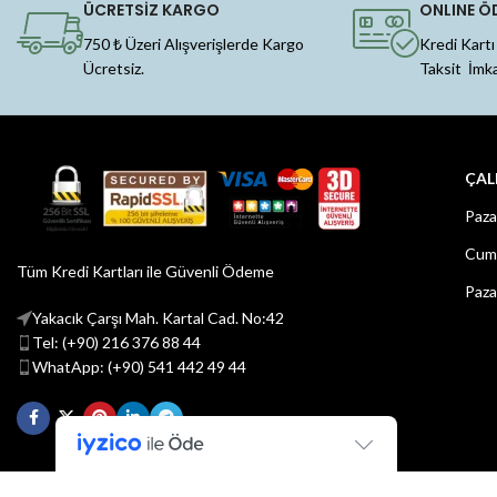
ÜCRETSİZ KARGO
ONLINE Ö
750 ₺ Üzeri Alışverişlerde Kargo
Kredi Kartı
Ücretsiz.
Taksit İmk
ÇAL
Paza
Cuma
Tüm Kredi Kartları ile Güvenli Ödeme
Paza
Yakacık Çarşı Mah. Kartal Cad. No:42
Tel: (+90) 216 376 88 44
WhatApp: (+90) 541 442 49 44