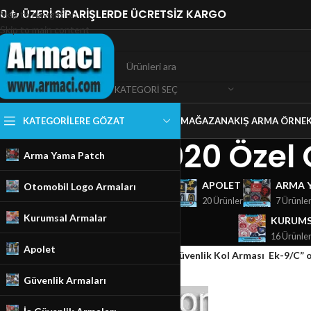
0 ₺ ÜZERİ SİPARİŞLERDE ÜCRETSİZ KARGO
Skip to navigation
Skip to main content
KATEGORI SEÇ
KATEGORILERE GÖZAT
MAĞAZA
NAKIŞ ARMA ÖRNEK
2020 Özel 
Arma Yama Patch
GÜVENLIK ARMALARI
APOLET
ARMA 
Otomobil Logo Armaları
18 Ürünler
20 Ürünler
7 Ürünle
Kurumsal Armalar
KURUMS
16 Ürünle
Apolet
Ana Sayfa
/
Mağaza
/
Ürünler “2020 Özel Güvenlik Kol Arması Ek-9/C” o
Güvenlik Armaları