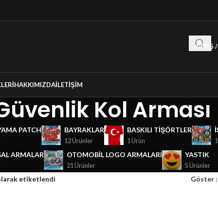
GIRIŞ 
LERI
HAKKIMIZDA
İLETIŞIM
Güvenlik Kol Arması
YAMA PATCH
BAYRAKLAR
BASKILI TIŞÖRTLER
r
12 Ürünler
1 Ürün
1
AL ARMALAR
OTOMOBIL LOGO ARMALARI
YASTIK
r
21 Ürünler
5 Ürünler
larak etiketlendi
Göster