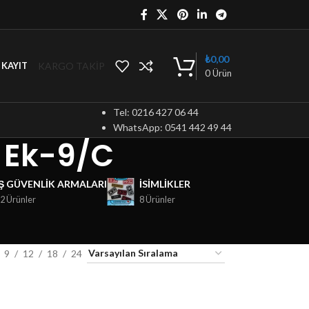
₺
0,00
KARGO TAKİP
/ KAYIT
0
Ürün
Tel: 0216 427 06 44
WhatsApp: 0541 442 49 44
 Ek-9/C
İŞ GÜVENLIK ARMALARI
ISIMLIKLER
2 Ürünler
8 Ürünler
9
12
18
24