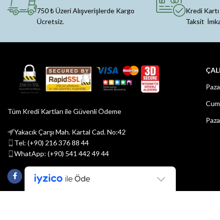
750 ₺ Üzeri Alışverişlerde Kargo
Kredi Kartı
Ücretsiz.
Taksit İmk
ÇAL
Paza
Cuma
Tüm Kredi Kartları ile Güvenli Ödeme
Paza
Yakacık Çarşı Mah. Kartal Cad. No:42
Tel: (+90) 216 376 88 44
WhatApp: (+90) 541 442 49 44