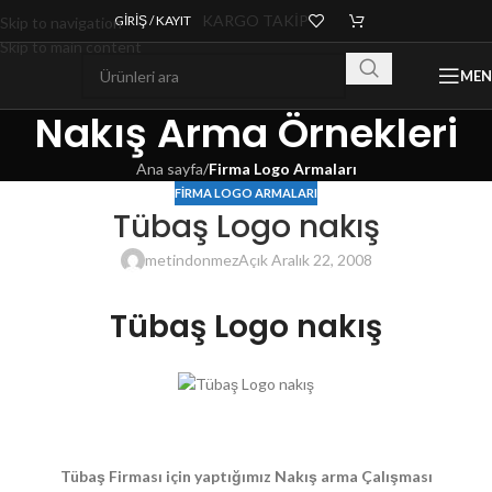
KARGO TAKİP
GIRIŞ / KAYIT
Skip to navigation
Skip to main content
ME
Nakış Arma Örnekleri
Ana sayfa
/
Firma Logo Armaları
FIRMA LOGO ARMALARI
Tübaş Logo nakış
metindonmez
Açık Aralık 22, 2008
Tübaş Logo nakış
Tübaş Firması için yaptığımız Nakış arma Çalışması