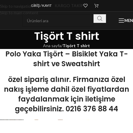
KARGO TAKİP
GIRIŞ / KAYIT
Skip to navigation
Skip to main content
ME
Tişört T shirt
Ana sayfa
/
Tişört T shirt
Polo Yaka Tişört – Bisiklet Yaka T-
shirt ve Sweatshirt
özel sipariş alınır. Firmanıza özel
nakış işleme dahil özel fiyatlardan
faydalanmak için iletişime
geçebilirsiniz. 0216 376 88 44